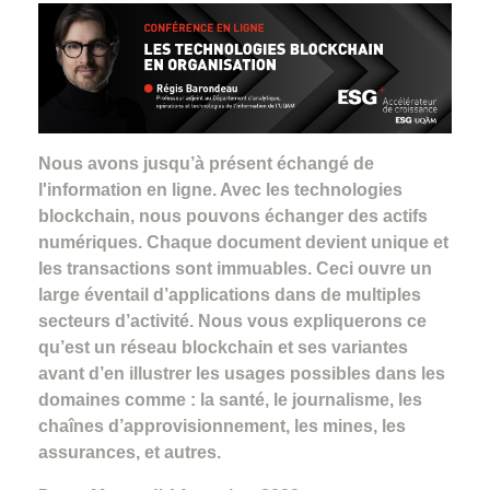
Nous avons jusqu’à présent échangé de
l'information en ligne. Avec les technologies
blockchain, nous pouvons échanger des actifs
numériques. Chaque document devient unique et
les transactions sont immuables. Ceci ouvre un
large éventail d’applications dans de multiples
secteurs d’activité. Nous vous expliquerons ce
qu’est un réseau blockchain et ses variantes
avant d’en illustrer les usages possibles dans les
domaines comme : la santé, le journalisme, les
chaînes d’approvisionnement, les mines, les
assurances, et autres.