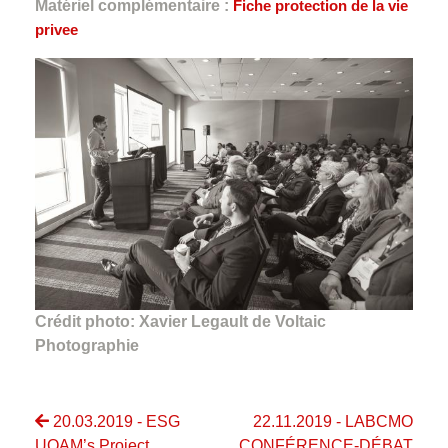
Matériel complémentaire :
Fiche protection de la vie
privee
Crédit photo: Xavier Legault de Voltaic
Photographie
20.03.2019 - ESG
22.11.2019 - LABCMO
UQAM’s Project
CONFÉRENCE-DÉBAT