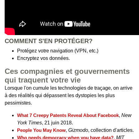
COMMENT S'EN PROTÉGER?
Protégez votre navigation (VPN, etc.)
Encryptez vos données.
Ces compagnies et gouvernements
qui traquent votre vie
Lorsque l'on cumule les technologies de traçage, on arrive
à des réalités qui dépassent les dystopies les plus
pessimistes.
What 7 Creepy Patents Reveal About Facebook
,
New
York Times
, 21 juin 2018.
People You May Know
,
Gizmodo
, collection d'articles.
Who needs democracy when you have data?
,
MIT