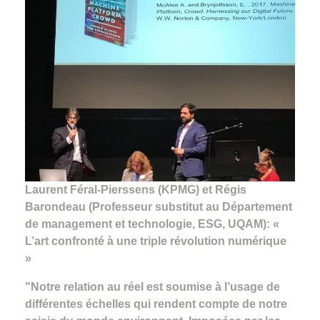
Laurent Féral-Pierssens (KPMG) et Régis
Barondeau (Professeur substitut au Département
de management et technologie, ESG, UQAM): «
L’art confronté à une triple révolution numérique
»
"Notre relation au réel est soumise à l’usage de
différentes échelles qui rendent compte de notre