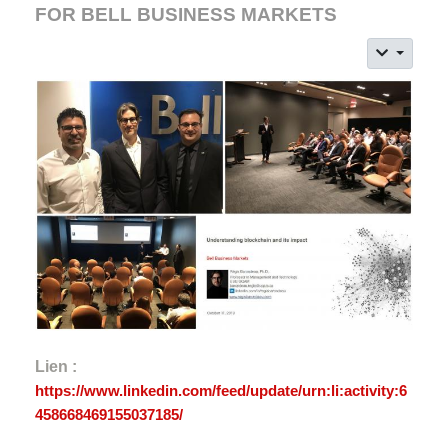
FOR BELL BUSINESS MARKETS
Lien :
https://www.linkedin.com/feed/update/urn:li:activity:6
458668469155037185/