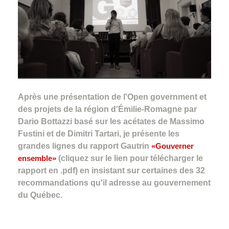
Après une présentation de l'Open government et
des projets de la région d'Émilie-Romagne par
Dario Bottazzi basé sur les acétates de Massimo
Fustini et de Dimitri Tartari, je présente les
grandes lignes du rapport Gautrin
«Gouverner
ensemble»
(cliquez sur le lien pour télécharger le
rapport en .pdf) en insistant sur certaines des 32
recommandations qu'il adresse au gouvernement
du Québec.