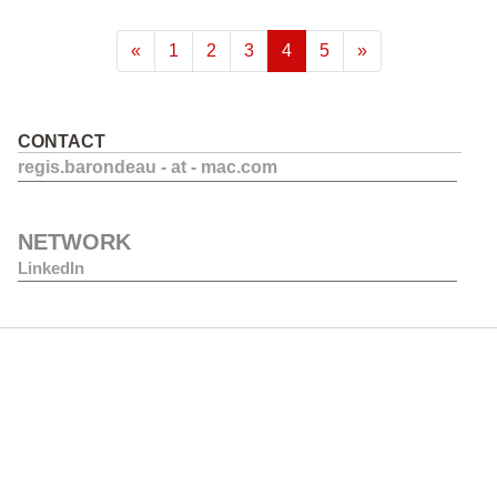
(current)
«
1
2
3
4
5
»
CONTACT
regis.barondeau - at - mac.com
NETWORK
LinkedIn