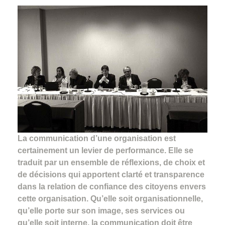
La communication d’une organisation est
certainement un levier de performance. Elle se
traduit par un ensemble de réflexions, de choix et
de décisions qui apportent clarté et transparence
dans la relation de confiance des citoyens envers
cette organisation. Qu’elle soit organisationnelle,
qu’elle porte sur son image, ses services ou
qu’elle soit interne, la communication doit être