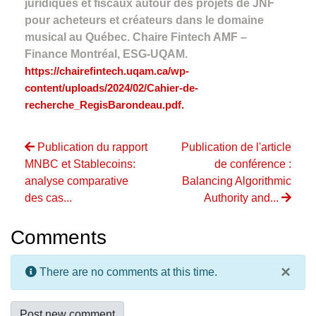
juridiques et fiscaux autour des projets de JNF
pour acheteurs et créateurs dans le domaine
musical au Québec. Chaire Fintech AMF –
Finance Montréal, ESG-UQAM.
https://chairefintech.uqam.ca/wp-
content/uploads/2024/02/Cahier-de-
recherche_RegisBarondeau.pdf.
Publication du rapport
Publication de l'article
MNBC et Stablecoins:
de conférence :
analyse comparative
Balancing Algorithmic
des cas...
Authority and...
Comments
×
There are no comments at this time.
Post new comment