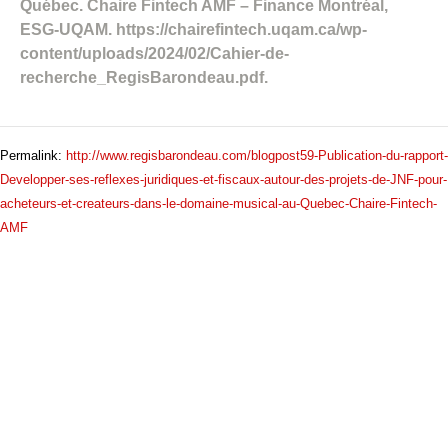
Québec. Chaire Fintech AMF – Finance Montréal,
ESG-UQAM. https://chairefintech.uqam.ca/wp-
content/uploads/2024/02/Cahier-de-
recherche_RegisBarondeau.pdf.
Permalink:
http://www.regisbarondeau.com/blogpost59-Publication-du-rapport-
Developper-ses-reflexes-juridiques-et-fiscaux-autour-des-projets-de-JNF-pour-
acheteurs-et-createurs-dans-le-domaine-musical-au-Quebec-Chaire-Fintech-
AMF