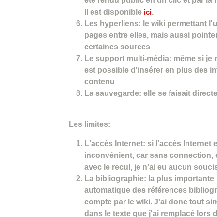
été rendu public en un clic et par l
Il est disponible
ici
.
Les hyperliens: le wiki permettant l'ut
pages entre elles, mais aussi pointe
certaines sources
Le support multi-média: même si je n
est possible d'insérer en plus des im
contenu
La sauvegarde: elle se faisait direct
Les limites:
L'accès Internet: si l'accès Internet 
inconvénient, car sans connection, 
avec le recul, je n'ai eu aucun souci
La bibliographie: la plus importante 
automatique des références bibliogra
compte par le wiki. J'ai donc tout si
dans le texte que j'ai remplacé lors 