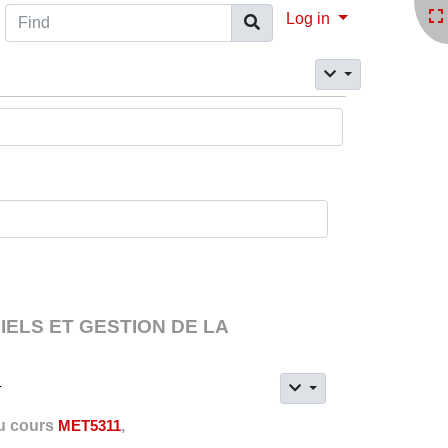
Find
Log in
IELS ET GESTION DE LA
4
du cours
MET5311
,