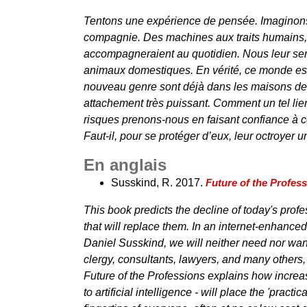
Tentons une expérience de pensée. Imaginons
compagnie. Des machines aux traits humains, t
accompagneraient au quotidien. Nous leur se
animaux domestiques. En vérité, ce monde est 
nouveau genre sont déjà dans les maisons de r
attachement très puissant. Comment un tel lien
risques prenons-nous en faisant confiance à c
Faut-il, pour se protéger d’eux, leur octroyer u
En anglais
Susskind, R. 2017.
Future of the Profes
This book predicts the decline of today's pro
that will replace them. In an internet-enhance
Daniel Susskind, we will neither need nor want
clergy, consultants, lawyers, and many others, 
Future of the Professions explains how increa
to artificial intelligence - will place the 'practic