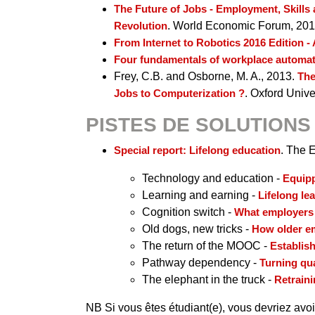
The Future of Jobs - Employment, Skills 
Revolution
. World Economic Forum, 20
From Internet to Robotics 2016 Edition 
Four fundamentals of workplace automa
Frey, C.B. and Osborne, M. A., 2013.
The
Jobs to Computerization ?
. Oxford Unive
PISTES DE SOLUTIONS
Special report: Lifelong education
. The 
Technology and education -
Equipp
Learning and earning -
Lifelong le
Cognition switch -
What employers 
Old dogs, new tricks -
How older em
The return of the MOOC -
Establis
Pathway dependency -
Turning qua
The elephant in the truck -
Retraini
NB Si vous êtes étudiant(e), vous devriez avoi