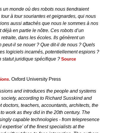
 un monde où des robots nous tiendraient
our à tour souriantes et geignardes, qui nous
rions aussi attachés que nous le sommes à nos
déjà en partie le nôtre. Ces robots d’un
etraite, dans les écoles. Ils génèrent un
 peut-il se nouer ? Que dit-il de nous ? Quels
es logiciels incarnés, potentiellement espions ?
n statut juridique spécifique ?
Source
sions
. Oxford University Press
fessions and introduces the people and systems
d society, according to Richard Susskind and
 doctors, teachers, accountants, architects, the
to work as they did in the 20th century. The
singly capable technologies - from telepresence
al expertise' of the finest specialists at the