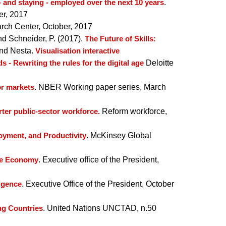
 - and staying - employed over the next 10 years
.
er, 2017
rch Center, October, 2017
nd Schneider, P. (2017).
The Future of Skills:
and Nesta.
Visualisation interactive
 - Rewriting the rules for the digital age
Deloitte
or markets
. NBER Working paper series, March
ter public-sector workforce.
Reform workforce,
oyment, and Productivity
. McKinsey Global
the Economy
. Executive office of the President,
ligence
. Executive Office of the President, October
ng Countries
. United Nations UNCTAD, n.50